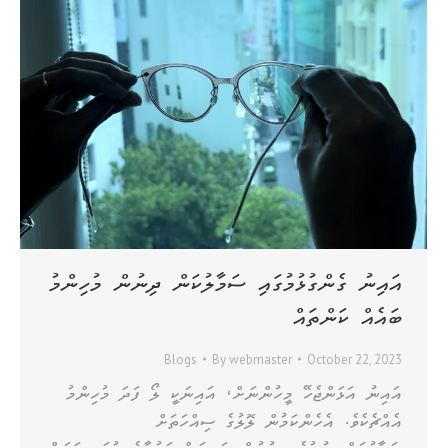
އައިނު ގެންގުޅުމުގައި ސަމާލުކަން ދިނުން މުހިންމު
ބައެއް ކަންތައް
Blogs
By
webmaster
October 22, 2023
އައިނު އަޅަންޖެހޭ މީހުންނަށް، އައިނަކީ ލޯ ފަދަ މުހިންމު
އެއްޗެކެވެ. އެހެންކަމުން ލޮލުގެ ސިއްހަތަށް