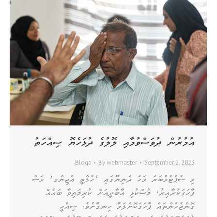
އުމުރުން ދުވަސްވުމާއި ލޮލުގެ ދުޅަހެޔޮ ސިއްހަތު
Blogs
By
webmaster
September 2, 2023
މި ސެޕްޓެމްބަރު މަހު ދުނިޔޭގައި ‘ހެލްތީ އެޖިންގ’ މަސް
ފާހަގަކުރާއިރު، މުސްކުޅި އާބާދީއަށް ކުރިމަތިވާ ބައެއް
ގޮންޖެހުންތައް ފާހަގަކޮށްލަމާ ހިނގާށެވެ. ސިއްހީ