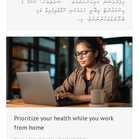
މިޕްރޮމޯޝަން ކުރިއަށްދާނެއެވެ. ޝަރުތުތަށް: 50% ގެ
ޑިސްކައުންޓް ލިބޭނީ ހަމައެކަނި ހޮވާލެވިފައިވާ ވަކި
ބްރޭންޑްތަކުނުންނެވެ. މި…
Prioritize your health while you work
from home