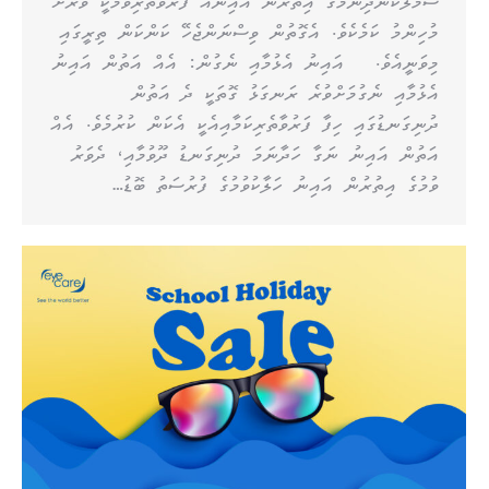
ސަމާލުކަންދިނުމުގެ އިތުރުން އައިނައް ފަރުވާތެރިވުމަކީ ވަރަށް
މުހިންމު ކަމެކެވެ. އެގޮތުން ވިސްނަންޖެހޭ ކަންކަން ތިރީގައި
މިވަނީއެވެ. އައިނު އެޅުމާއި ނެގުން: އެއް އަތުން އައިނު
އެޅުމާއި ނެގުމަށްވުރެ ރަނގަޅު ގޮތަކީ ދެ އަތުން
ދުނިގަނޑުގައި ހިފާ ފަރުވާތެރިކަމާއިއެކީ އެކަން ކުރުމެވެ. އެއް
އަތުން އައިނު ނަގާ ހަދާނަމަ ދުނިގަނޑު ދޫވުމާއި، ދެވަރު
ވުމުގެ އިތުރުން އައިނު ހަލާކުވުމުގެ ފުރުސަތު ބޮޑު…