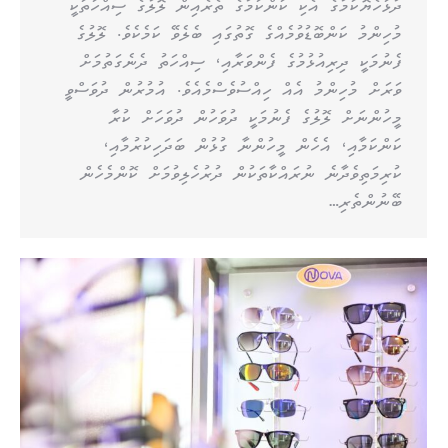
ދުޅަހެޔޮކަމުގެ އެކި ކަންކަމުގެ ތެރެއިން ލޮލުގެ ސިއްހަތަކީ
މުހިންމު ކަންބޮޑުވުމެއްގެ ގޮތުގައި ބެލެވޭ ކަމެކެވެ. ލޮލުގެ
ފެނުމަކީ ދިރިއުޅުމުގެ ފެންވަރާއި، ސިއްހަތު ދެނެގަތުމަށް
ވަރަށް މުހިންމު އެއް ހިއްސުވެސްމެއެވެ. އުމުރުން ދުވަސްވީ
މީހުންނަށް ލޮލުގެ ފެނުމަކީ ދުވަހުން ދުވަހަށް ކުރާ
ކަންކަމާއި، އެހެން މީހުންނާ ގުޅުން ބަދަހިކުރުމާއި،
ކުރިމަތިވެދާނެ ނުރައްކާތަކުން ދުރުހެލިވުމަށް ކޮންމެހެން
ބޭނުންތެރި…