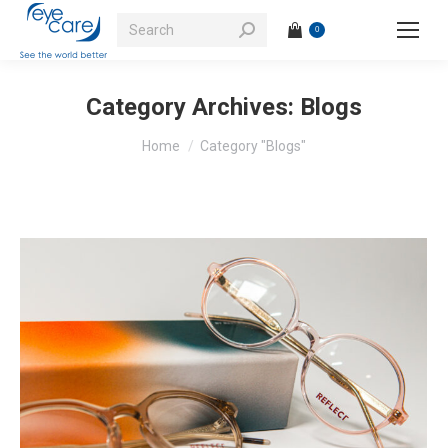
Search:
0
Category Archives:
Blogs
You are here:
Home
Category "Blogs"