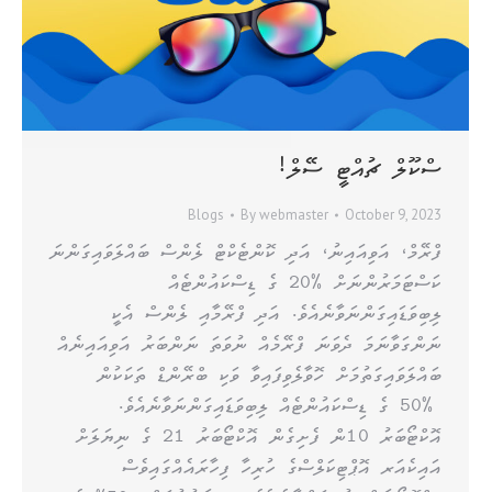
ސްކޫލް ޗުއްޓީ ސޭލް!
Blogs
By
webmaster
October 9, 2023
ފްރޭމް، އަވިއައިނު، އަދި ކޮންޓެކްޓް ލެންސް ބައްލަވައިގަންނަ
ކަސްޓަމަރުންނަށް %20 ގެ ޑިސްކައުންޓެއް
ލިބިވަޑައިގަންނަވާނެއެވެ. އަދި ފްރޭމާއި ލެންސް އެކީ
ނަންގަވާނަމަ ދެވަނަ ފްރޭމެއް ނުވަތަ ނަންބަރު އަވިއައިނެއް
ބައްލަވައިގަތުމަށް ހޮވާލެވިފައިވާ ވަކި ބްރޭންޑް ތަކަކުން
%50 ގެ ޑިސްކައުންޓެއް ލިބިވަޑައިގަންނަވާނެއެވެ.
އޮކްޓޯބަރު 10ން ފެށިގެން އޮކްޓޯބަރު 21 ގެ ނިޔަލަށް
އައިކެއަރ އޮޕްޓިކަލްސްގެ ހުރިހާ ފިހާރައެއްގައިވެސް